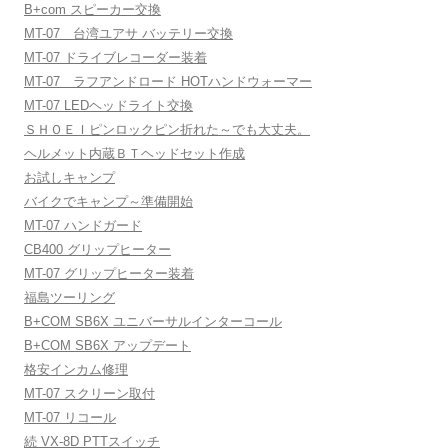
B+com スピーカー交換
MT-07 台湾ユアサ バッテリー交換
MT-07 ドライブレコーダー装着
MT-07 ラフアンドロード HOTハンドウォーマー
MT-07 LEDヘッドライト交換
ＳＨＯＥＩピンロックピン折れた～でも大丈夫。
ヘルメット内蔵ＢＴヘッドセット作成
お試しキャンプ
バイクでキャンプ～準備開始
MT-07 ハンドガード
CB400 グリップヒーター
MT-07 グリップヒーター装着
福島ツーリング
B+COM SB6X ユニバーサルインターコール
B+COM SB6X アップデート
格安インカム修理
MT-07 スクリーン取付
MT-07 リコール
続 VX-8D PTTスイッチ