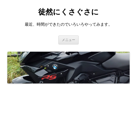
徒然にくさぐさに
最近、時間ができたのでいろいろやってみます。
コ
メニュー
ン
テ
ン
ツ
へ
ス
キ
ッ
プ