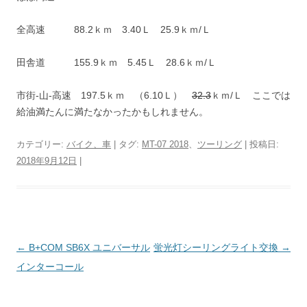
全高速 88.2ｋｍ 3.40Ｌ 25.9ｋｍ/Ｌ
田舎道 155.9ｋｍ 5.45Ｌ 28.6ｋｍ/Ｌ
市街-山-高速 197.5ｋｍ （6.10Ｌ）
32.3
ｋｍ/Ｌ ここでは
給油満たんに満たなかったかもしれません。
カテゴリー:
バイク、車
| タグ:
MT-07 2018
、
ツーリング
| 投稿日:
2018年9月12日
|
投
←
B+COM SB6X ユニバーサル
蛍光灯シーリングライト交換
→
稿
インターコール
ナ
ビ