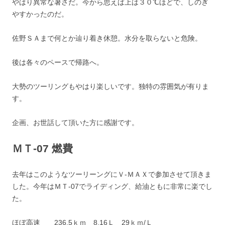
やはり異常な暑さだ。今から思えば上は３０℃ほどで、しのぎ
やすかったのだ。
佐野ＳＡまで何とか辿り着き休憩。水分を取らないと危険。
後は各々のペースで帰路へ。
大勢のツーリングもやはり楽しいです。独特の雰囲気が有りま
す。
企画、お世話して頂いた方に感謝です。
ＭＴ-07 燃費
去年はこのようなツーリーングにＶ-ＭＡＸで参加させて頂きま
した。今年はＭＴ-07でライディング、給油ともに非常に楽でし
た。
ほぼ高速 236.5ｋｍ 8.16Ｌ 29ｋｍ/Ｌ