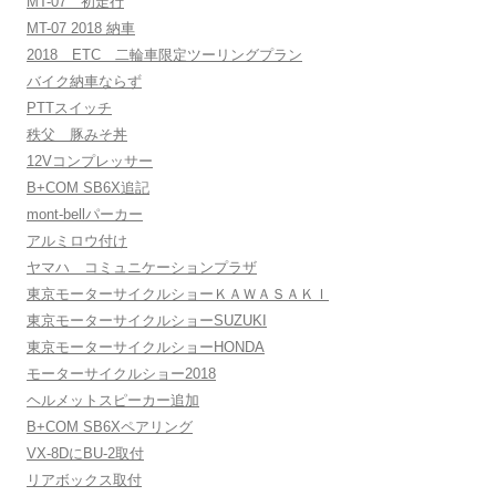
MT-07 初走行
MT-07 2018 納車
2018 ETC 二輪車限定ツーリングプラン
バイク納車ならず
PTTスイッチ
秩父 豚みそ丼
12Vコンプレッサー
B+COM SB6X追記
mont-bellパーカー
アルミロウ付け
ヤマハ コミュニケーションプラザ
東京モーターサイクルショーＫＡＷＡＳＡＫＩ
東京モーターサイクルショーSUZUKI
東京モーターサイクルショーHONDA
モーターサイクルショー2018
ヘルメットスピーカー追加
B+COM SB6Xペアリング
VX-8DにBU-2取付
リアボックス取付