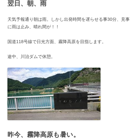
翌日、朝、雨
天気予報通り朝は雨。しかし出発時間を遅らせる事30分、見事
に雨は止み、晴れ間が！！
国道118号線で日光方面、霧降高原を目指します。
途中、川治ダムで休憩。
昨今、霧降高原も暑い。