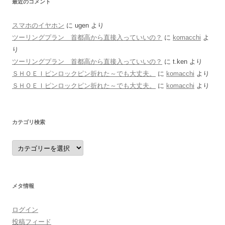
最近のコメント
スマホのイヤホン
に
ugen
より
ツーリングプラン 首都高から直接入っていいの？
に
komacchi
よ
り
ツーリングプラン 首都高から直接入っていいの？
に
t.ken
より
ＳＨＯＥＩピンロックピン折れた～でも大丈夫。
に
komacchi
より
ＳＨＯＥＩピンロックピン折れた～でも大丈夫。
に
komacchi
より
カテゴリ検索
カ
テ
ゴ
リ
検
索
メタ情報
ログイン
投稿フィード