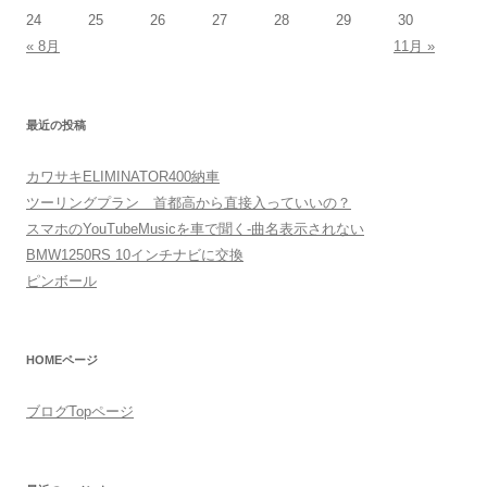
24
25
26
27
28
29
30
« 8月
11月 »
最近の投稿
カワサキELIMINATOR400納車
ツーリングプラン 首都高から直接入っていいの？
スマホのYouTubeMusicを車で聞く-曲名表示されない
BMW1250RS 10インチナビに交換
ピンボール
HOMEページ
ブログTopページ