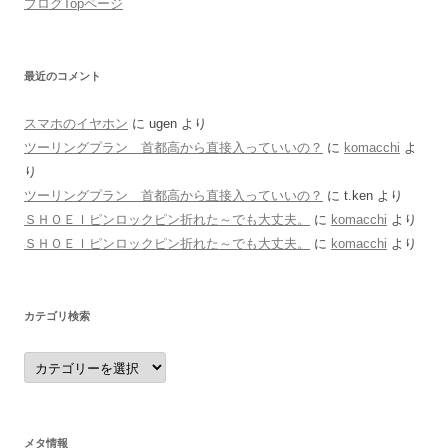
ブログTopページ
最近のコメント
スマホのイヤホン
に
ugen
より
ツーリングプラン 首都高から直接入っていいの？
に
komacchi
よ
り
ツーリングプラン 首都高から直接入っていいの？
に
t.ken
より
ＳＨＯＥＩピンロックピン折れた～でも大丈夫。
に
komacchi
より
ＳＨＯＥＩピンロックピン折れた～でも大丈夫。
に
komacchi
より
カテゴリ検索
カ
テ
ゴ
リ
検
索
メタ情報