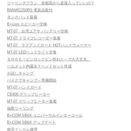
ツーリングプラン 首都高から直接入っていいの？
BMWR1250RS 電装品取付
タンクパッド装着
B+com スピーカー交換
MT-07 台湾ユアサ バッテリー交換
MT-07 ドライブレコーダー装着
MT-07 ラフアンドロード HOTハンドウォーマー
MT-07 LEDヘッドライト交換
ＳＨＯＥＩピンロックピン折れた～でも大丈夫。
ヘルメット内蔵ＢＴヘッドセット作成
お試しキャンプ
バイクでキャンプ～準備開始
MT-07 ハンドガード
CB400 グリップヒーター
MT-07 グリップヒーター装着
福島ツーリング
B+COM SB6X ユニバーサルインターコール
B+COM SB6X アップデート
格安インカム修理