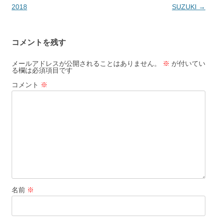
稿
2018
SUZUKI
→
ナ
ビ
コメントを残す
ゲ
ー
メールアドレスが公開されることはありません。
※
が付いてい
る欄は必須項目です
シ
コメント
※
ョ
ン
名前
※