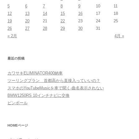
5
6
7
8
9
10
11
12
13
14
15
16
17
18
19
20
21
22
23
24
25
26
27
28
29
30
31
« 2月
4月 »
最近の投稿
カワサキELIMINATOR400納車
ツーリングプラン 首都高から直接入っていいの？
スマホのYouTubeMusicを車で聞く-曲名表示されない
BMW1250RS 10インチナビに交換
ピンボール
HOMEページ