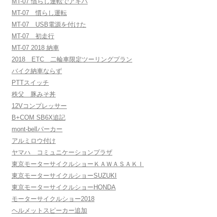
MT-07 慣らし運転でアキバ
MT-07 慣らし運転
MT-07 USB電源を付けた
MT-07 初走行
MT-07 2018 納車
2018 ETC 二輪車限定ツーリングプラン
バイク納車ならず
PTTスイッチ
秩父 豚みそ丼
12Vコンプレッサー
B+COM SB6X追記
mont-bellパーカー
アルミロウ付け
ヤマハ コミュニケーションプラザ
東京モーターサイクルショーＫＡＷＡＳＡＫＩ
東京モーターサイクルショーSUZUKI
東京モーターサイクルショーHONDA
モーターサイクルショー2018
ヘルメットスピーカー追加