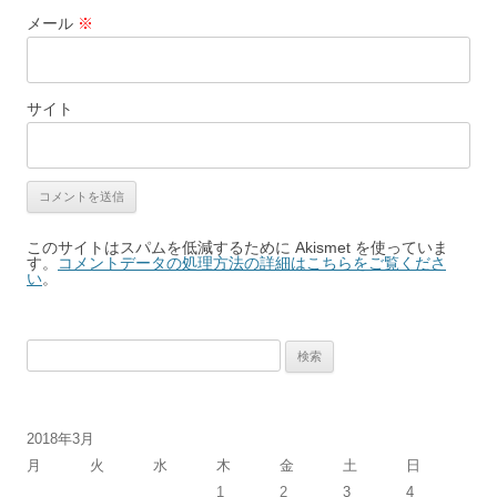
メール
※
サイト
このサイトはスパムを低減するために Akismet を使っていま
す。
コメントデータの処理方法の詳細はこちらをご覧くださ
い
。
検
索:
2018年3月
月
火
水
木
金
土
日
1
2
3
4