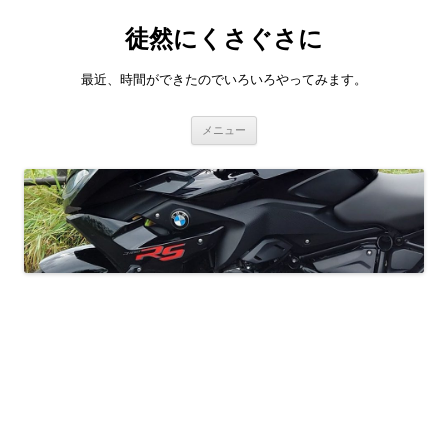
徒然にくさぐさに
最近、時間ができたのでいろいろやってみます。
コ
メニュー
ン
テ
ン
ツ
へ
ス
キ
ッ
プ