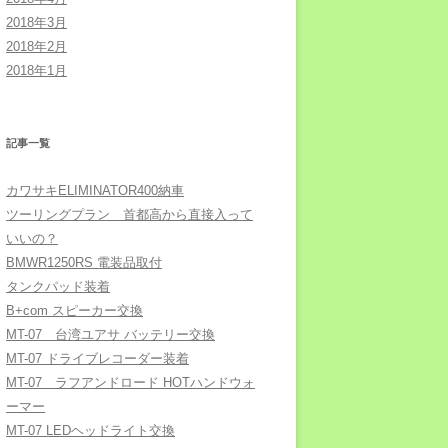
2018年3月
2018年2月
2018年1月
記事一覧
カワサキELIMINATOR400納車
ツーリングプラン 首都高から直接入って
いいの？
BMWR1250RS 電装品取付
タンクパッド装着
B+com スピーカー交換
MT-07 台湾ユアサ バッテリー交換
MT-07 ドライブレコーダー装着
MT-07 ラフアンドロード HOTハンドウォ
ーマー
MT-07 LEDヘッドライト交換