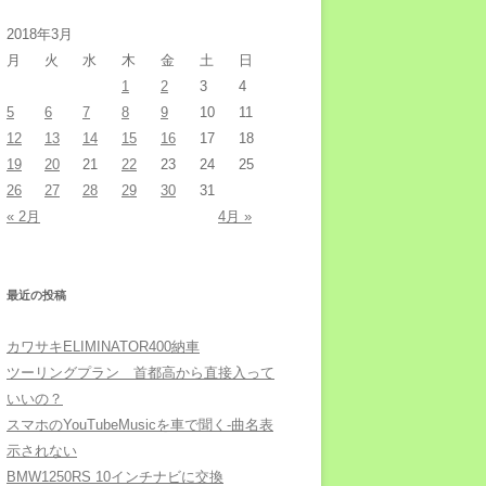
2018年3月
月
火
水
木
金
土
日
1
2
3
4
5
6
7
8
9
10
11
12
13
14
15
16
17
18
19
20
21
22
23
24
25
26
27
28
29
30
31
« 2月
4月 »
最近の投稿
カワサキELIMINATOR400納車
ツーリングプラン 首都高から直接入って
いいの？
スマホのYouTubeMusicを車で聞く-曲名表
示されない
BMW1250RS 10インチナビに交換