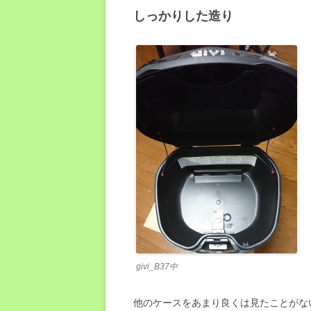
しっかりした造り
givi_B37中
他のケースをあまり良くは見たことがな