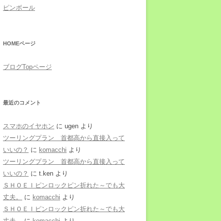
ピンボール
HOMEページ
ブログTopページ
最近のコメント
スマホのイヤホン
に
ugen
より
ツーリングプラン 首都高から直接入って
いいの？
に
komacchi
より
ツーリングプラン 首都高から直接入って
いいの？
に
t.ken
より
ＳＨＯＥＩピンロックピン折れた～でも大
丈夫。
に
komacchi
より
ＳＨＯＥＩピンロックピン折れた～でも大
丈夫。
に
komacchi
より