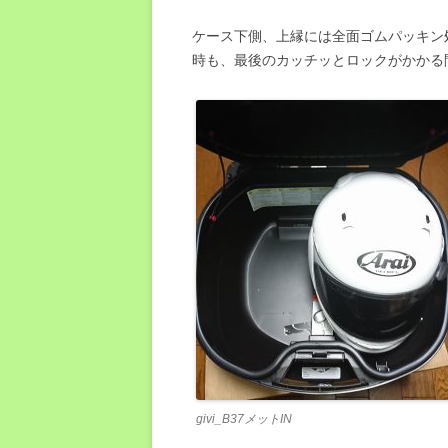
ケース下側、上縁には全面ゴムパッキン
時も、最後のカッチッとロックがかかる
givi_B37メットIN