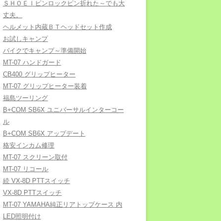
ＳＨＯＥＩピンロックピン折れた～でも大
丈夫。
ヘルメット内蔵ＢＴヘッドセット作成
お試しキャンプ
バイクでキャンプ～準備開始
MT-07 ハンドガード
CB400 グリップヒーター
MT-07 グリップヒーター装着
福島ツーリング
B+COM SB6X ユニバーサルインターコー
ル
B+COM SB6X アップデート
格安インカム修理
MT-07 スクリーン取付
MT-07 リコール
続 VX-8D PTTスイッチ
VX-8D PTTスイッチ
MT-07 YAMAHA純正リアトップケース 内
LED照明付け