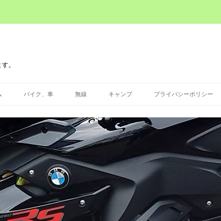
ます。
コ
ン
ム
バイク、車
無線
キャンプ
プライバシーポリシー
テ
ン
ツ
MT-07
へ
ス
キ
ッ
プ