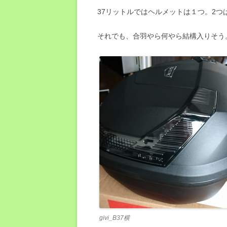
37リットルではヘルメットは１つ。2つ
それでも、合羽やら何やら結構入りそう
givi_B37横