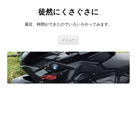
徒然にくさぐさに
最近、時間ができたのでいろいろやってみます。
コ
メニュー
ン
テ
ン
ツ
へ
ス
キ
ッ
プ