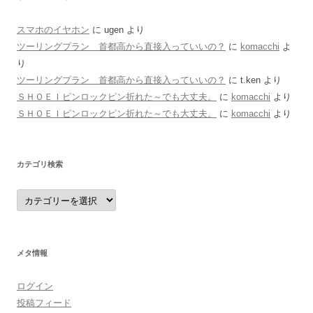
スマホのイヤホン
に
ugen
より
ツーリングプラン 首都高から直接入っていいの？
に
komacchi
よ
り
ツーリングプラン 首都高から直接入っていいの？
に
t.ken
より
ＳＨＯＥＩピンロックピン折れた～でも大丈夫。
に
komacchi
より
ＳＨＯＥＩピンロックピン折れた～でも大丈夫。
に
komacchi
より
カテゴリ検索
カ
テ
ゴ
リ
検
索
メタ情報
ログイン
投稿フィード